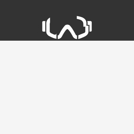
info@labapresski.it
•
+39 338 3637269
Via Cima Tosa n.25 – Partenza Funivia Grostè |
MADONNA DI CAMPIGLIO
(TN)
Privacy Policy
•
Cookie Policy
Termini e condizioni
•
Dichiarazione accessibilità