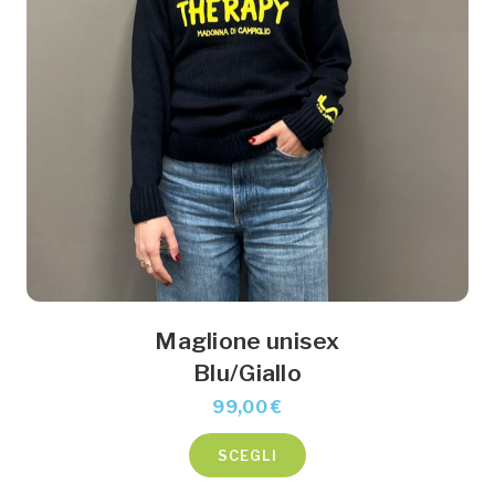
del
prodotto
Maglione unisex
Blu/Giallo
99,00
€
Questo
SCEGLI
prodotto