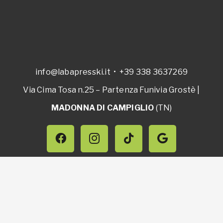
info@labapresski.it
•
+39 338 3637269
Via Cima Tosa n.25 – Partenza Funivia Grostè |
MADONNA DI CAMPIGLIO
(TN)
Privacy Policy
•
Cookie Policy
Termini e condizioni
•
Dichiarazione accessibilità
LAB SRL | ​P.IVA 02643240225
WEBSITE MADE WITH ♥ by
hashtag