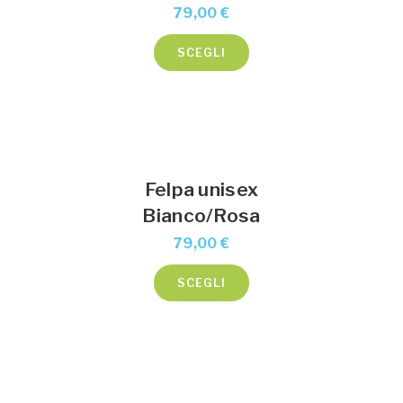
79,00
€
Questo
SCEGLI
prodotto
ha
più
varianti.
Le
Felpa unisex
opzioni
Bianco/Rosa
possono
79,00
€
essere
scelte
Questo
SCEGLI
nella
prodotto
pagina
ha
del
più
prodotto
varianti.
Le