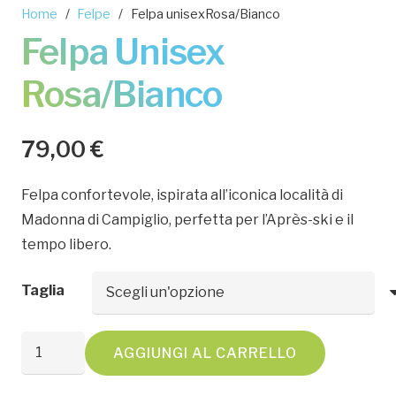
Home
/
Felpe
/
Felpa unisexRosa/Bianco
Felpa Unisex
Rosa/Bianco
79,00
€
Felpa confortevole, ispirata all’iconica località di
Madonna di Campiglio, perfetta per l’Après-ski e il
tempo libero.
Taglia
Felpa
AGGIUNGI AL CARRELLO
unisexRosa/Bianco
quantità