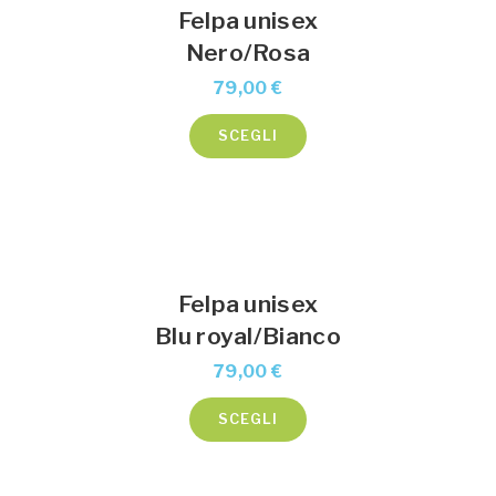
Felpa unisex
opzioni
Nero/Rosa
possono
79,00
€
essere
scelte
Questo
SCEGLI
nella
prodotto
pagina
ha
del
più
prodotto
varianti.
Le
Felpa unisex
opzioni
Blu royal/Bianco
possono
79,00
€
essere
scelte
Questo
SCEGLI
nella
prodotto
pagina
ha