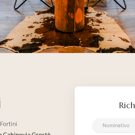
i
Rich
 Fortini
a Cabinovia Grostè