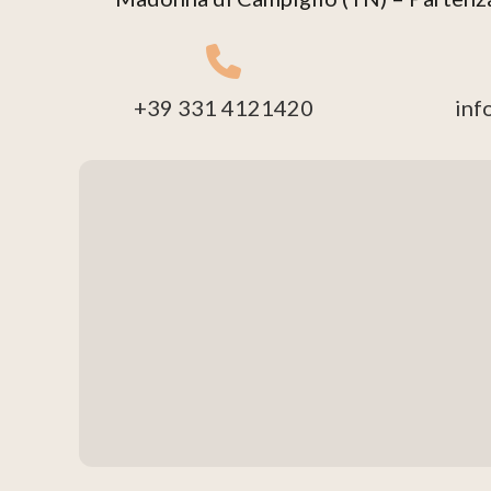
+39 331 4121420
inf